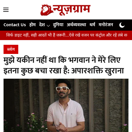
Contact Us
होम
देश
दुनिया
अर्थव्यवस्था
धर्म
मनोरंजन
खेल
जी
ं, सही आदतें भी हैं जरूरी...ऐसे रखें वजन पर कंट्रोल और रहें लंबे समय तक स्वस्थ
उं
ब्लॉग
मुझे यकीन नहीं था कि भगवान ने मेरे लिए
इतना कुछ बचा रखा है: अपारशक्ति खुराना