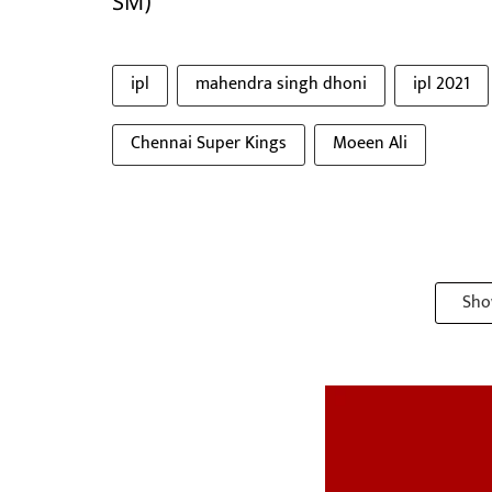
SM)
ipl
mahendra singh dhoni
ipl 2021
Chennai Super Kings
Moeen Ali
Sho