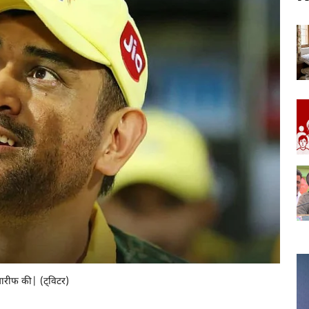
 तारीफ की| (ट्विटर)