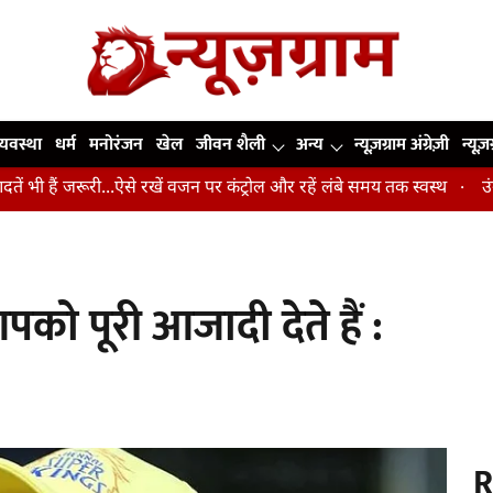
व्यवस्था
धर्म
मनोरंजन
खेल
जीवन शैली
अन्य
न्यूज़ग्राम अंग्रेज़ी
न्यूज़
रूरी...ऐसे रखें वजन पर कंट्रोल और रहें लंबे समय तक स्वस्थ
उंगलियां, कोहन
पको पूरी आजादी देते हैं :
R