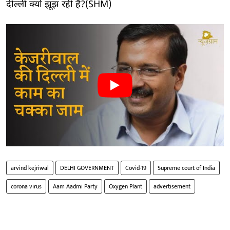
दील्ली क्यों झूझ रही है?(SHM)
arvind kejriwal
DELHI GOVERNMENT
Covid-19
Supreme court of India
corona virus
Aam Aadmi Party
Oxygen Plant
advertisement