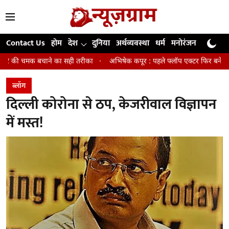
Contact Us
होम
देश
दुनिया
अर्थव्यवस्था
धर्म
मनोरंजन
खेल
जी
ाने का सही तरीका
अभिषेक कपूर : पहले फ्लॉप एक्टर फिर बने अवॉर्ड विनिंग डायरे
ब्लॉग
दिल्ली कोरोना से ठप, केजरीवाल विज्ञापन
में मस्त!