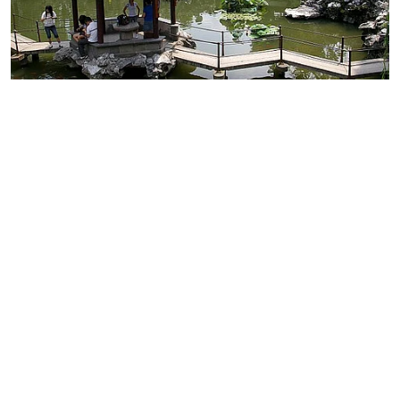
अंतर्राष्ट्रीय
विकास का प्रतिनिधित्व करता सूचो
Author:
न्यूज़ग्राम डेस्क
Published on
:
12 Jul 2023, 4:59 am
Updated on
:
12 Jul 2023, 4:59 am
1
min read
हाल ही में चीनी राष्ट्रपति(Chinese President) शी
चिनफिंग ने पूर्वी चीन के सूचो शहर के दौरे में बताया कि सूचो
परंपरा और आधुनिकता के जोड़ में श्रेष्ठ प्रतिनिधि है। यहां न
सिर्फ ऐतिहासिक संस्कृति अच्छी तरह संभाली जाती है, बल्कि
हाई टेक सृजन और गुणवत्ता विकास भी नजर आता है। यह