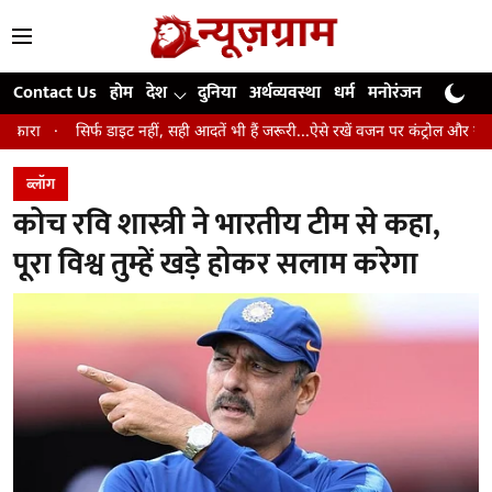
Contact Us
होम
देश
दुनिया
अर्थव्यवस्था
धर्म
मनोरंजन
खेल
जी
्फ डाइट नहीं, सही आदतें भी हैं जरूरी...ऐसे रखें वजन पर कंट्रोल और रहें लंबे समय तक स्व
ब्लॉग
कोच रवि शास्त्री ने भारतीय टीम से कहा,
पूरा विश्व तुम्हें खड़े होकर सलाम करेगा