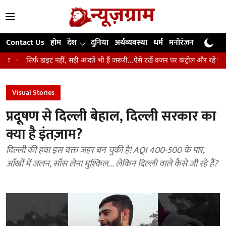
Contact Us
होम
देश
दुनिया
अर्थव्यवस्था
धर्म
मनोरंजन
खेल
जी
ीं, सही आदतें भी हैं जरूरी...ऐसे रखें वजन पर कंट्रोल और रहें लंबे समय तक स्वस्थ
उ
Visual Stories
प्रदूषण से दिल्ली बेहाल, दिल्ली सरकार का
क्या है इंतज़ाम?
दिल्ली की हवा इस वक्त जहर बन चुकी है! AQI 400-500 के पार,
आँखों में जलन, साँस लेना मुश्किल... लेकिन दिल्ली वाले कैसे जी रहे हैं?