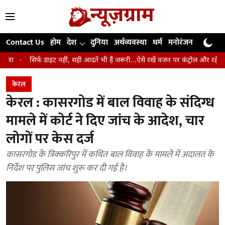
Contact Us
होम
देश
दुनिया
अर्थव्यवस्था
धर्म
मनोरंजन
खेल
जी
इट नहीं, सही आदतें भी हैं जरूरी...ऐसे रखें वजन पर कंट्रोल और रहें लंबे समय तक स्वस्थ
केरल
केरल : कासरगोड में बाल विवाह के संदिग्ध
मामले में कोर्ट ने दिए जांच के आदेश, चार
लोगों पर केस दर्ज
कासरगोड के त्रिक्करिपुर में कथित बाल विवाह के मामले में अदालत के
निर्देश पर पुलिस जांच शुरू कर दी गई है।