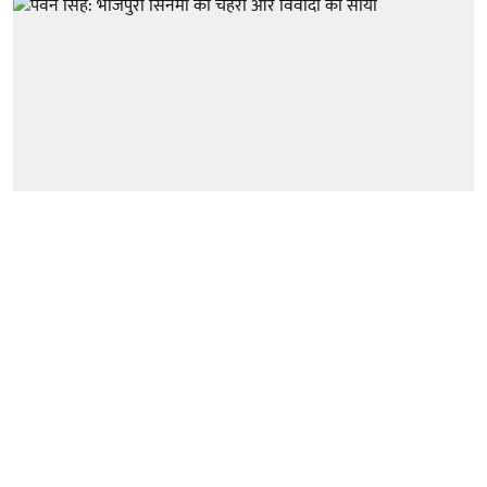
बिहार
चमक-धमक से राजनीति तक: जब स्टार
गायक-अभिनेता कहते हैं “विकास”
Author:
Bhavika Arora
Published on
:
08 Nov 2025, 3:30 am