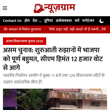
Contact Us
होम
देश
दुनिया
अर्थव्यवस्था
धर्म
मनोरंजन
खेल
जी
मिलेगा छुटकारा
सिर्फ डाइट नहीं, सही आदतें भी हैं जरूरी...ऐसे रखें वजन पर कंट्रोल
असम विधानसभा चुनाव 2026
असम चुनाव: शुरुआती रुझानों में भाजपा
को पूर्ण बहुमत, सीएम हिमंत 12 हजार वोट
से आगे
भारतीय निर्वाचन आयोग ने सुबह 11 बजे तक 126 विधानसभा सीटों के
रुझान सार्वजनिक किए हैं।