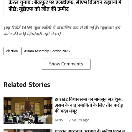
केरल चुनाव : बैकफूट पर एलडीएफ, सीएम विजयन रुझानों में
पीछे; यूडीएफ को जीत की उम्मीद
(यह रिपोर्ट IANS न्यूज़ एजेंसी से स्वचालित रूप से ली गई है।
न्यूज़ग्राम
इस
कंटेंट की कोई ज़िम्मेदारी नहीं लेता।)
election
Assam Assembly Election 2026
Show Comments
Related Stories
झारखंड विधानसभा का मानसून सत्र शुरू,
असम के बाढ़ प्रभावितों के लिए तीन करोड़
की मदद मंजूर
IANS
7 hours ago
गुजरात उपचुनाव: भाजपा के सतीश पटेल ने