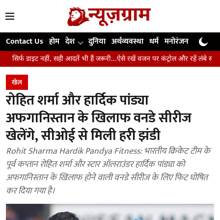
Contact Us
होम
देश
दुनिया
अर्थव्यवस्था
धर्म
मनोरंजन
खेल
जी
, सही आदतें भी हैं जरूरी...ऐसे रखें वजन पर कंट्रोल और रहें लंबे समय तक स्वस्थ
उंग
खेल
रोहित शर्मा और हार्दिक पांड्या
अफगानिस्तान के खिलाफ वनडे सीरीज
खेलेंगे, सीओई से मिली हरी झंडी
Rohit Sharma Hardik Pandya Fitness: भारतीय क्रिकेट टीम के
पूर्व कप्तान रोहित शर्मा और स्टार ऑलराउंडर हार्दिक पांड्या को
अफगानिस्तान के खिलाफ होने वाली वनडे सीरीज के लिए फिट घोषित
कर दिया गया है।