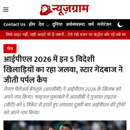
Contact Us
होम
देश
दुनिया
अर्थव्यवस्था
धर्म
मनोरंजन
खेल
जी
सही आदतें भी हैं जरूरी...ऐसे रखें वजन पर कंट्रोल और रहें लंबे समय तक स्वस्थ
उंगल
खेल
आईपीएल 2026 में इन 5 विदेशी
खिलाड़ियों का रहा जलवा, स्टार गेंदबाज ने
जीती पर्पल कैप
रॉयल चैलेंजर्स बेंगलुरु (आरसीबी) ने आईपीएल 2026 के खिताब को
अपने नाम किया। फाइनल मुकाबले में आरसीबी ने गुजरात टाइटंस
(जीटी) को 5 विकेट से हराते हुए लगातार दूसरी बार आईपीएल की ट्रॉफी
को अपने नाम किया।