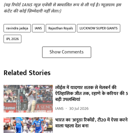
(यह रिपोर्ट IANS न्यूज़ एजेंसी से स्वचालित रूप से ली गई है।
न्यूज़ग्राम
इस
कंटेंट की कोई ज़िम्मेदारी नहीं लेता।)
ravindra jadeja
IANS
Rajasthan Royals
LUCKNOW SUPER GIANTS
IPL 2026
Show Comments
Related Stories
लॉर्ड्स में यादगार शतक से मेलबर्न की
ऐतिहासिक जीत तक, रहाणे के करियर की 5
बड़ी उपलब्धियां
IANS
30 Jul 2026
भारत का 'अनूठा रिकॉर्ड', टी20 में ऐसा करने
वाला पहला देश बना