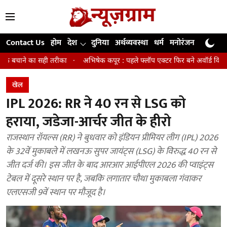
Contact Us
होम
देश
दुनिया
अर्थव्यवस्था
धर्म
मनोरंजन
खेल
जी
तरीका
अभिषेक कपूर : पहले फ्लॉप एक्टर फिर बने अवॉर्ड विनिंग डायरेक्टर
मि
खेल
IPL 2026: RR ने 40 रन से LSG को
हराया, जडेजा-आर्चर जीत के हीरो
राजस्थान रॉयल्स (RR) ने बुधवार को इंडियन प्रीमियर लीग (IPL) 2026
के 32वें मुकाबले में लखनऊ सुपर जायंट्स (LSG) के विरुद्ध 40 रन से
जीत दर्ज की। इस जीत के बाद आरआर आईपीएल 2026 की प्वाइंट्स
टेबल में दूसरे स्थान पर है, जबकि लगातार चौथा मुकाबला गंवाकर
एलएसजी 9वें स्थान पर मौजूद है।