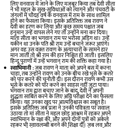
लिए वनवास में जाने के लिए मजबूर किया तब देवी सीता
ने भी महल के सुख-सुविधाओं को त्यागने और पंचवटी के
जंगलों में चौदह वर्ष के वनवास में राम के साथ शामिल
होने का फैसला किया। इसके अतिरिक्त जब रावण ने
देवी का हरण कर लिया और कुछ समय पश्चात जब
हनुमान उन्हें वापस लेने गए तो उन्होंने मना कर दिया।
माता सीता का भगवान् राम पर भरोसा अड़िग था। उन्हें
यकीन था उनके पति श्री राम उन्हें बचाने जरूर आएंगे।
अगर वह उस वक़्त रावण के अत्याचारों के सामने हार
मान जातीं तो श्री राम की हार निश्चित हो जाती। इसलिए
हिन्दू पुराणों में उन्हें भगवान् राम की शक्ति कहा गया है।
स्वाभिमानी
: जब रावण ने माता को अपने बस में करना
चाहा, तब उन्होंने रावण को उनके बीच रखे भूसे के कतरे
को पार करने की चुनौती दी। इस दौरान रावण कभी उस
भूसे के कतरे को पार करने का साहस नहीं जुटा पाया।
भगवान राम द्वारा बचाए जाने के बाद, देवी ने अपनी
शुद्धता साबित करने के लिए अग्नि परीक्षा देने का फैसला
किया। यह उनका खुद पर आत्मविश्वास का सबूत है।
इसके अतिरिक्त जब प्रजा ने उनकी पवित्रता पर सवाल
उठाया तो मां सीता ने महल छोड़ आश्रम में रहकर अपने
स्वाभिमान के रक्षा की, और अपने दोनों पुत्रों को अकेले
रहकर भी स्वावलम्बी बनने की शिक्षा दी। जब लव और