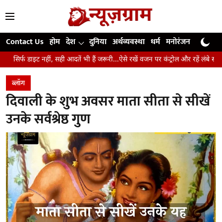
Contact Us
होम
देश
दुनिया
अर्थव्यवस्था
धर्म
मनोरंजन
खेल
जी
हीं, सही आदतें भी हैं जरूरी...ऐसे रखें वजन पर कंट्रोल और रहें लंबे समय तक स्वस्थ
ब्लॉग
दिवाली के शुभ अवसर माता सीता से सीखें
उनके सर्वश्रेष्ठ गुण