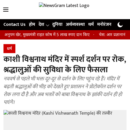
Contact Us
होम
देश
दुनिया
अर्थव्यवस्था
धर्म
मनोरंजन
खेल
जी
नुपम खेर, मुख्यमंत्री राहत कोष में 5 लाख रुपए दान किए
चेस: आर प्रज्ञानानंद न
धर्म
काशी विश्वनाथ मंदिर में स्पर्श दर्शन पर रोक,
श्रद्धालुओं की सुविधा के लिए फैसला
नववर्ष से पहले भी भक्त दूर-दूर से दर्शन के लिए पहुंच रहे हैं। मंदिर में
बढ़ती श्रद्धालुओं की भीड़ को देखते हुए प्रशासन ने प्रोटोकॉल दर्शन पर
रोक लगा दी है और अब भक्तों को बाबा विश्वनाथ के झांकी दर्शन ही हो
पाएंगे।