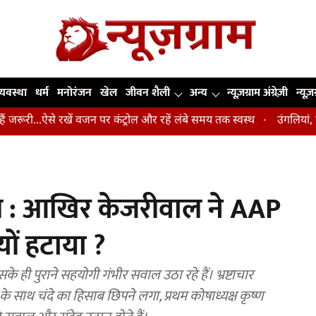
व्यवस्था
धर्म
मनोरंजन
खेल
जीवन शैली
अन्य
न्यूज़ग्राम अंग्रेज़ी
न्यूज़
ऐसे रखें वजन पर कंट्रोल और रहें लंबे समय तक स्वस्थ
उंगलियां, कोहनी और घ
ाल : आखिर केजरीवाल ने AAP
यों हटाया ?
ही पुराने सहयोगी गंभीर सवाल उठा रहे हैं। भ्रष्टाचार
े साथ चंदे का हिसाब छिपने लगा, प्रथम कोषाध्यक्ष कृष्ण