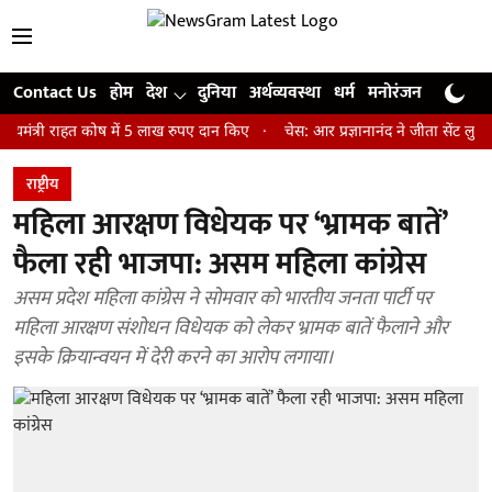
Contact Us
होम
देश
दुनिया
अर्थव्यवस्था
धर्म
मनोरंजन
खेल
जी
 राहत कोष में 5 लाख रुपए दान किए
चेस: आर प्रज्ञानानंद ने जीता सेंट लुइस रैपिड
राष्ट्रीय
महिला आरक्षण विधेयक पर ‘भ्रामक बातें’
फैला रही भाजपा: असम महिला कांग्रेस
असम प्रदेश महिला कांग्रेस ने सोमवार को भारतीय जनता पार्टी पर
महिला आरक्षण संशोधन विधेयक को लेकर भ्रामक बातें फैलाने और
इसके क्रियान्वयन में देरी करने का आरोप लगाया।