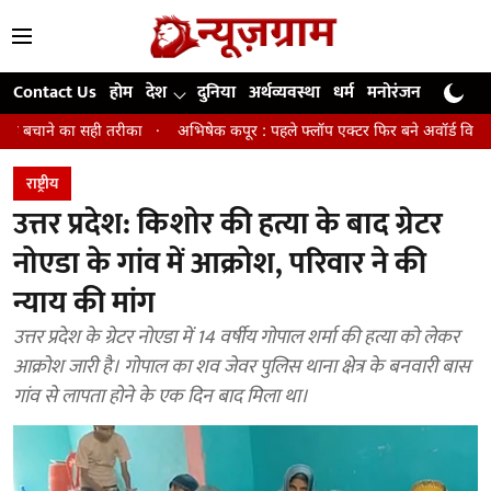
Contact Us
होम
देश
दुनिया
अर्थव्यवस्था
धर्म
मनोरंजन
खेल
जी
ही तरीका
अभिषेक कपूर : पहले फ्लॉप एक्टर फिर बने अवॉर्ड विनिंग डायरेक्टर
राष्ट्रीय
उत्तर प्रदेश: किशोर की हत्या के बाद ग्रेटर
नोएडा के गांव में आक्रोश, परिवार ने की
न्याय की मांग
उत्तर प्रदेश के ग्रेटर नोएडा में 14 वर्षीय गोपाल शर्मा की हत्या को लेकर
आक्रोश जारी है। गोपाल का शव जेवर पुलिस थाना क्षेत्र के बनवारी बास
गांव से लापता होने के एक दिन बाद मिला था।