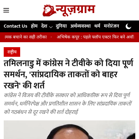
Contact Us
होम
देश
दुनिया
अर्थव्यवस्था
धर्म
मनोरंजन
खेल
जी
सही तरीका
अभिषेक कपूर : पहले फ्लॉप एक्टर फिर बने अवॉर्ड विनिंग डायरेक्टर
राष्ट्रीय
तमिलनाडु में कांग्रेस ने टीवीके को दिया पूर्ण
समर्थन, 'सांप्रदायिक ताकतों को बाहर
रखने' की शर्त
कांग्रेस ने विजय की टीवीके सरकार को आधिकारिक रूप से दिया पूर्ण
समर्थन, धर्मनिरपेक्ष और प्रगतिशील शासन के लिए सांप्रदायिक ताकतों
को गठबंधन से दूर रखने की शर्त दोहराई