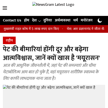
Contact Us
होम
देश
दुनिया
अर्थव्यवस्था
धर्म
मनोरंजन
खेल
जी
्री राहत कोष में 5 लाख रुपए दान किए
चेस: आर प्रज्ञानानंद ने जीता सेंट लुइस रै
राष्ट्रीय
पेट की बीमारियां होंगी दूर और बढ़ेगा
आत्मविश्वास, जानें क्यों खास है 'मयूरासन'
आज की आधुनिक जीवनशैली में, जहां पेट की समस्याएं और धीमा
मेटाबॉलिज्म आम बात हो चुके हैं, वहां मयूरासन शारीरिक स्वास्थ्य के
लिए काफी लाभदायक माना जाता है।