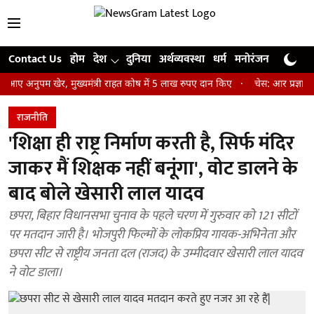
Contact Us
होम
देश
दुनिया
अर्थव्यवस्था
धर्म
मनोरंजन
खेल
जी
पम खेर, मुख्यमंत्री राहत कोष में 5 लाख रुपए दान किए
चेस: आर प्रज्ञानानंद ने 
राजनीति
'शिक्षा ही राष्ट्र निर्माण करती है, सिर्फ मंदिर
जाकर मैं शिक्षक नहीं बनूंगा', वोट डालने के
बाद बोले खेसारी लाल यादव
छपरा, बिहार विधानसभा चुनाव के पहले चरण में गुरुवार को 121 सीटों
पर मतदान जारी है। भोजपुरी फिल्मों के लोकप्रिय गायक-अभिनेता और
छपरा सीट से राष्ट्रीय जनता दल (राजद) के उम्मीदवार खेसारी लाल यादव
ने वोट डाला।