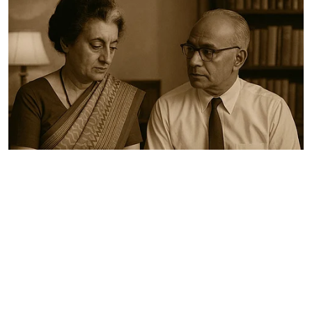
राजनीति
SHE चैप्टर: इंदिरा गांधी और एम.ओ. मथाई
की रहस्यमयी कहानी
Author:
Bhavika Arora
Published on
:
23 Aug 2025, 9:30 am