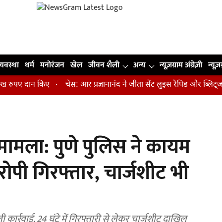
व्यवस्था
धर्म
मनोरंजन
खेल
जीवन शैली
अन्य
न्यूज़ग्राम अंग्रेज़ी
न्यूज़
पए दान किए
चेस: आर प्रज्ञानानंद ने जीता सेंट लुइस रैपिड और ब्लिट्ज का 
ामला: पुणे पुलिस ने कायम
रोपी गिरफ्तार, चार्जशीट भी
ी कार्रवाई, 24 घंटे में गिरफ्तारी से लेकर चार्जशीट दाखिल