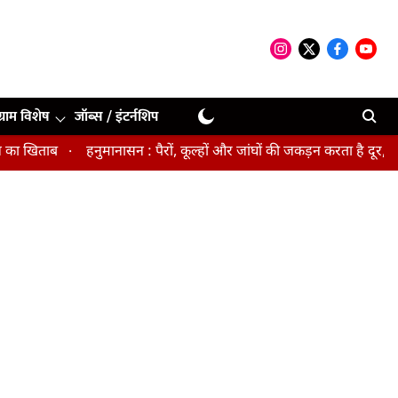
ग्राम विशेष
जॉब्स / इंटर्नशिप
खिताब
हनुमानासन : पैरों, कूल्हों और जांघों की जकड़न करता है दूर, पेल्व