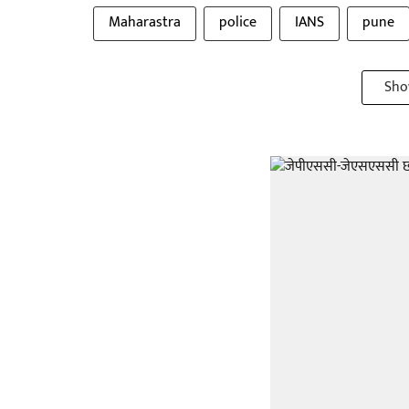
Maharastra
police
IANS
pune
Sho