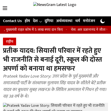
Contact Us
होम
देश
दुनिया
अर्थव्यवस्था
धर्म
मनोरंजन
खेल
जी
ंत्री राहत कोष में 5 लाख रुपए दान किए
चेस: आर प्रज्ञानानंद ने जीता सेंट लुइस 
राष्ट्रीय
प्रतीक यादव: सियासी परिवार में रहते हुए
भी राजनीति से बनाई दूरी, स्कूल की दोस्त
अपर्णा को बनाया था हमसफर
Prateek Yadav Love Story: उत्तर प्रदेश के पूर्व मुख्यमंत्री और
समाजवादी पार्टी के संस्थापक मुलायम सिंह यादव के सौतेले बेटे प्रतीक
यादव का बुधवार सुबह लखनऊ के सिविल अस्पताल में निधन हो गया।
वह 38 वर्ष के थे।