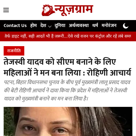
Contact Us
होम
देश
दुनिया
अर्थव्यवस्था
धर्म
मनोरंजन
खेल
जी
सही आदतें भी हैं जरूरी...ऐसे रखें वजन पर कंट्रोल और रहें लंबे समय तक स्वस्थ
उंगलि
राजनीति
तेजस्वी यादव को सीएम बनाने के लिए
महिलाओं ने मन बना लिया : रोहिणी आचार्य
पटना, बिहार विधानसभा चुनाव के बीच पूर्व मुख्यमंत्री लालू प्रसाद यादव
की बेटी रोहिणी आचार्य ने दावा किया कि प्रदेश में महिलाओं ने तेजस्वी
यादव को मुख्यमंत्री बनाने का मन बना लिया है।