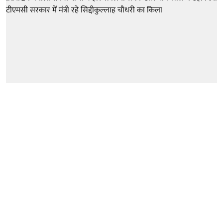
पश्चिम बंगाल विधानसभा चुनाव 2026
पश्चिम बंगाल: सैकत पांजा ने हार से लिया
सबक और पांच साल में ढहा दिया टीएमसी
सरकार में मंत्री रहे सिद्दीकुल्लाह चौधरी का
किला
IANS