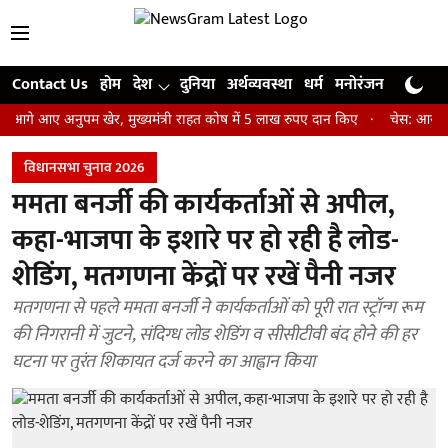
Contact Us
होम
देश
दुनिया
अर्थव्यवस्था
धर्म
मनोरंजन
खेल
जी
आए अनुपम खेर, मुख्यमंत्री राहत कोष में 5 लाख रुपए दान किए
चेस: आर प्रज्ञाना
विधानसभा चुनाव 2026
ममता बनर्जी की कार्यकर्ताओं से अपील,
कहा-भाजपा के इशारे पर हो रही है लोड-
शेडिंग, मतगणना केंद्रों पर रखें पैनी नजर
मतगणना से पहले ममता बनर्जी ने कार्यकर्ताओं को पूरी रात स्ट्रॉन्ग रूम
की निगरानी में जुटने, संदिग्ध लोड शेडिंग व सीसीटीवी बंद होने की हर
घटना पर तुरंत शिकायत दर्ज करने का आह्वान किया