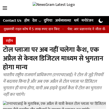
Contact Us
होम
देश
दुनिया
अर्थव्यवस्था
धर्म
मनोरंजन
खेल
जी
्री राहत कोष में 5 लाख रुपए दान किए
चेस: आर प्रज्ञानानंद ने जीता सेंट लुइस रै
राष्ट्रीय
टोल प्लाजा पर अब नहीं चलेगा कैश, एक
अप्रैल से केवल डिजिटल माध्यम से भुगतान
होगा मान्य
भारतीय राष्ट्रीय राजमार्ग प्राधिकरण (एनएचएआई) ने टोल से जुड़े नियमों
में बदलाव किया है और अब एक अप्रैल से टोल प्लाजा पर डिजिटल
भुगतान ही मान्य होगा, यानी अब हाइवे यूजर्स कैश में टोल का भुगतान
नहीं कर पाएंगे।