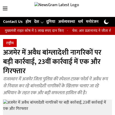
Contact Us
होम
देश
दुनिया
अर्थव्यवस्था
धर्म
मनोरंजन
खेल
जी
त्री राहत कोष में 5 लाख रुपए दान किए
चेस: आर प्रज्ञानानंद ने जीता सेंट लुइस र
राष्ट्रीय
अजमेर में अवैध बांग्लादेशी नागरिकों पर
बड़ी कार्रवाई, 23वीं कार्रवाई में एक और
गिरफ्तार
राजस्थान में अजमेर जिला पुलिस की स्पेशल टास्क फोर्स ने अवैध रूप
से निवास कर रहे बांग्लादेशी नागरिकों के खिलाफ चलाए जा रहे
अभियान के तहत एक और बड़ी सफलता हासिल की है।