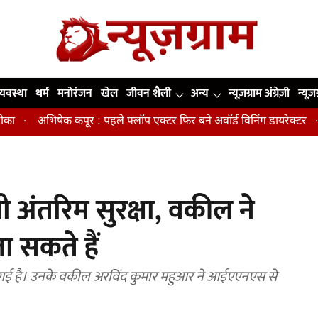
व्यवस्था
धर्म
मनोरंजन
खेल
जीवन शैली
अन्य
न्यूज़ग्राम अंग्रेज़ी
न्यूज़
ेक कपूर : पहले फ्लॉप एक्टर फिर बने अवॉर्ड विनिंग डायरेक्टर
मिडिल एज म
 अंतरिम सुरक्षा, वकील ने
 सकते हैं
िल गई है। उनके वकील अरविंद कुमार महुआर ने आईएएनएस से