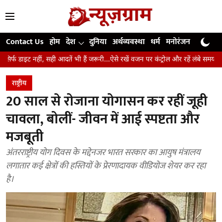
Contact Us
होम
देश
दुनिया
अर्थव्यवस्था
धर्म
मनोरंजन
खेल
जी
सही आदतें भी हैं जरूरी...ऐसे रखें वजन पर कंट्रोल और रहें लंबे समय तक स्वस्थ
उंगलि
राष्ट्रीय
20 साल से रोजाना योगासन कर रहीं जूही
चावला, बोलीं- जीवन में आई स्पष्टता और
मजबूती
अंतरराष्ट्रीय योग दिवस के मद्देनजर भारत सरकार का आयुष मंत्रालय
लगातार कई क्षेत्रों की हस्तियों के प्रेरणादायक वीडियोज शेयर कर रहा
है।