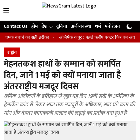
Contact Us
होम
देश
दुनिया
अर्थव्यवस्था
धर्म
मनोरंजन
खेल
जी
 बचाने का सही तरीका
अभिषेक कपूर : पहले फ्लॉप एक्टर फिर बने अवॉर्ड विनिंग डा
राष्ट्रीय
मेहनतकश हाथों के सम्मान को समर्पित
दिन, जानें 1 मई को क्यों मनाया जाता है
अंतरराष्ट्रीय मजदूर दिवस
श्रमिक आंदोलनों के इतिहास से जुड़ा यह दिन 19वीं सदी के अमेरिका के
हेमार्केट कांड से लेकर आज तक मजदूरों के अधिकार, आठ घंटे काम की
मांग और बेहतर कामकाजी हालात की लड़ाई का प्रतीक बना हुआ है