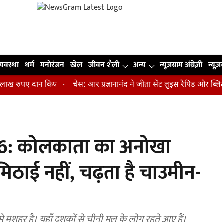
व्यवस्था
धर्म
मनोरंजन
खेल
जीवन शैली
अन्य
न्यूज़ग्राम अंग्रेज़ी
न्यूज़
रुपए दान किए
चेस: आर प्रज्ञानानंद ने जीता सेंट लुइस रैपिड और ब्लिट्ज क
026: कोलकाता का अनोखा
मिठाई नहीं, चढ़ता है चाउमीन-
मशहूर है। यहाँ दशकों से चीनी मूल के लोग रहते आए हैं।