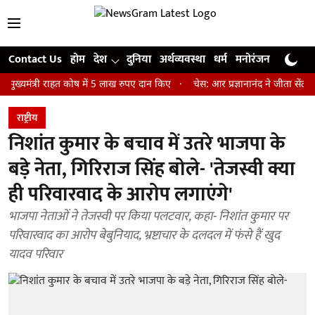
Contact Us
होम
देश
दुनिया
अर्थव्यवस्था
धर्म
मनोरंजन
खेल
जी
्री राहत कोष में 5 लाख रुपए दान किए
चेस: आर प्रज्ञानानंद ने जीता सेंट लुइस रै
राष्ट्रीय
निशांत कुमार के बचाव में उतरे भाजपा के
बड़े नेता, गिरिराज सिंह बोले- 'तेजस्वी क्या
ही परिवारवाद के आरोप लगाएंगे'
भाजपा नेताओं ने तेजस्वी पर किया पलटवार, कहा- निशांत कुमार पर
परिवारवाद का आरोप बेबुनियाद, भ्रष्टाचार के दलदल में फंसे हैं खुद
यादव परिवार