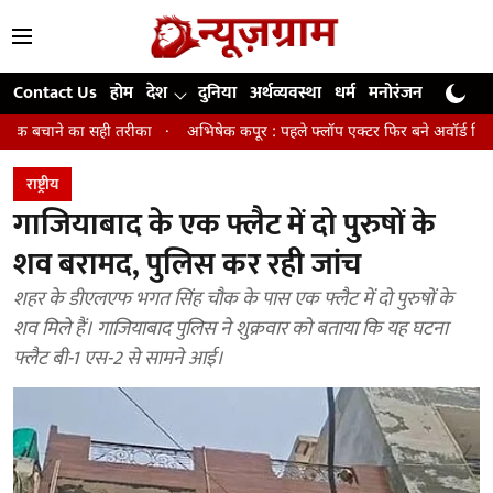
Contact Us
होम
देश
दुनिया
अर्थव्यवस्था
धर्म
मनोरंजन
खेल
जी
तरीका
अभिषेक कपूर : पहले फ्लॉप एक्टर फिर बने अवॉर्ड विनिंग डायरेक्टर
मि
राष्ट्रीय
गाजियाबाद के एक फ्लैट में दो पुरुषों के
शव बरामद, पुलिस कर रही जांच
शहर के डीएलएफ भगत सिंह चौक के पास एक फ्लैट में दो पुरुषों के
शव मिले हैं। गाजियाबाद पुलिस ने शुक्रवार को बताया कि यह घटना
फ्लैट बी-1 एस-2 से सामने आई।