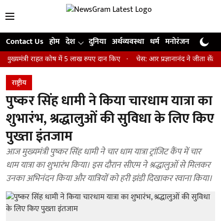
Contact Us
होम
देश
दुनिया
अर्थव्यवस्था
धर्म
मनोरंजन
खेल
जी
्री राहत कोष में 5 लाख रुपए दान किए
चेस: आर प्रज्ञानानंद ने जीता सेंट लुइस रै
राष्ट्रीय
पुष्कर सिंह धामी ने किया चारधाम यात्रा का
शुभारंभ, श्रद्धालुओं की सुविधा के लिए किए
पुख्ता इंतजाम
आज मुख्यमंत्री पुष्कर सिंह धामी ने चार धाम यात्रा ट्रांजिट कैंप में चार
धाम यात्रा का शुभारंभ किया। इस दौरान सीएम ने श्रद्धालुओं से मिलकर
उनका अभिनंदन किया और यात्रियों को हरी झंडी दिखाकर रवाना किया।