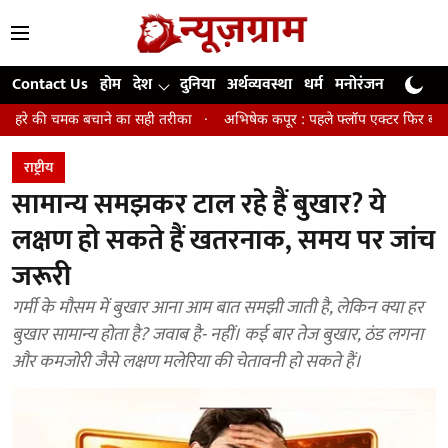
Contact Us
होम
देश
दुनिया
अर्थव्यवस्था
धर्म
मनोरंजन
खेल
जी
ने का सही तरीका
अभिषेक कपूर : पहले फ्लॉप एक्टर फिर बने अवॉर्ड विनिंग डायरेक्
राष्ट्रीय
सामान्य समझकर टाल रहे हैं बुखार? ये
लक्षण हो सकते हैं खतरनाक, समय पर जांच
जरूरी
गर्मी के मौसम में बुखार आना आम बात समझी जाती है, लेकिन क्या हर
बुखार सामान्य होता है? जवाब है- नहीं। कई बार तेज बुखार, ठंड लगना
और कमजोरी जैसे लक्षण मलेरिया की चेतावनी हो सकते हैं।