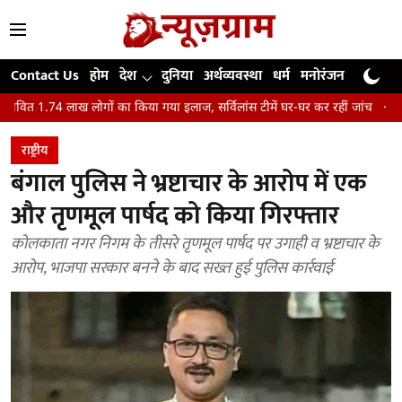
Contact Us
होम
देश
दुनिया
अर्थव्यवस्था
धर्म
मनोरंजन
खेल
जी
 लोगों का किया गया इलाज, सर्विलांस टीमें घर-घर कर रहीं जांच
कैसे भारत का प्रमुख ह
राष्ट्रीय
बंगाल पुलिस ने भ्रष्टाचार के आरोप में एक
और तृणमूल पार्षद को किया गिरफ्तार
कोलकाता नगर निगम के तीसरे तृणमूल पार्षद पर उगाही व भ्रष्टाचार के
आरोप, भाजपा सरकार बनने के बाद सख्त हुई पुलिस कार्रवाई