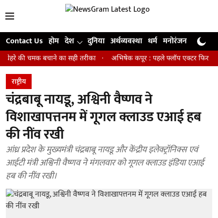
Contact Us
होम
देश
दुनिया
अर्थव्यवस्था
धर्म
मनोरंजन
खेल
जी
की चमक बचाने का सही तरीका
अभिषेक कपूर : पहले फ्लॉप एक्टर फिर बने अवॉर्ड विन
राष्ट्रीय
चंद्रबाबू नायडू, अश्विनी वैष्णव ने
विशाखापत्तनम में गूगल क्लाउड एआई हब
की नींव रखी
आंध्र प्रदेश के मुख्यमंत्री चंद्रबाबू नायडू और केंद्रीय इलेक्ट्रॉनिक्स एवं
आईटी मंत्री अश्विनी वैष्णव ने मंगलवार को गूगल क्लाउड इंडिया एआई
हब की नींव रखी।