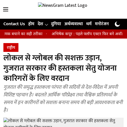
Contact Us
होम
देश
दुनिया
अर्थव्यवस्था
धर्म
मनोरंजन
खेल
जी
बचाने का सही तरीका
अभिषेक कपूर : पहले फ्लॉप एक्टर फिर बने अवॉर्ड विनिंग डायर
राष्ट्रीय
लोकल से ग्लोबल की सशक्त उड़ान,
गुजरात सरकार की हस्तकला सेतु योजना
कारिगरों के लिए वरदान
गुजरात की समृद्ध हस्तकला परंपरा की सदियों से देश-विदेश में अपनी
विशिष्ट पहचान है। बदलते आर्थिक परिप्रेक्ष्य तथा वैश्विक प्रतिस्पर्धा के
समय में इन कारीगरों को सशक्त बनाना समय की बड़ी आवश्यकता बनी
है।