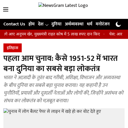
Contact Us
होम
देश
दुनिया
अर्थव्यवस्था
धर्म
मनोरंजन
खेल
जी
 अनुपम खेर, मुख्यमंत्री राहत कोष में 5 लाख रुपए दान किए
चेस: आर प्रज्ञानानंद
इतिहास
पहला आम चुनाव: कैसे 1951-52 में भारत
बना दुनिया का सबसे बड़ा लोकतंत्र
भारत ने आज़ादी के तुरंत बाद गरीबी, अशिक्षा, विभाजन और अव्यवस्था
के बीच दुनिया का सबसे बड़ा चुनाव कराया। यह कहानी है उन
चुनौतियों, प्रयासों और दूरदर्शी नेताओं और लोगों की, जिन्होंने असंभव को
संभव कर लोकतंत्र को मज़बूत बनाया।