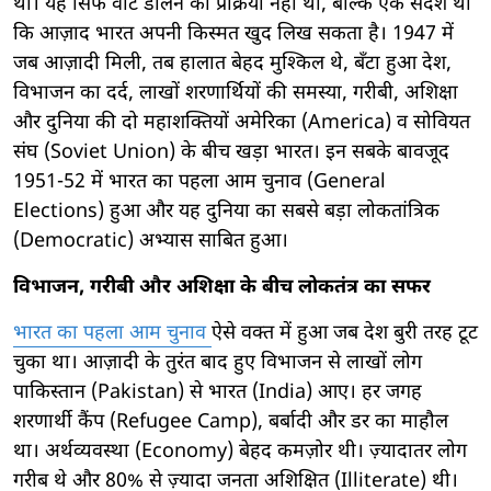
थी। यह सिर्फ वोट डालने की प्रक्रिया नहीं थी, बल्कि एक संदेश था
कि आज़ाद भारत अपनी किस्मत खुद लिख सकता है। 1947 में
जब आज़ादी मिली, तब हालात बेहद मुश्किल थे, बँटा हुआ देश,
विभाजन का दर्द, लाखों शरणार्थियों की समस्या, गरीबी, अशिक्षा
और दुनिया की दो महाशक्तियों अमेरिका (America) व सोवियत
संघ (Soviet Union) के बीच खड़ा भारत। इन सबके बावजूद
1951-52 में भारत का पहला आम चुनाव (General
Elections) हुआ और यह दुनिया का सबसे बड़ा लोकतांत्रिक
(Democratic) अभ्यास साबित हुआ।
विभाजन, गरीबी और अशिक्षा के बीच लोकतंत्र का सफर
भारत का पहला आम चुनाव
ऐसे वक्त में हुआ जब देश बुरी तरह टूट
चुका था। आज़ादी के तुरंत बाद हुए विभाजन से लाखों लोग
पाकिस्तान (Pakistan) से भारत (India) आए। हर जगह
शरणार्थी कैंप (Refugee Camp), बर्बादी और डर का माहौल
था। अर्थव्यवस्था (Economy) बेहद कमज़ोर थी। ज़्यादातर लोग
गरीब थे और 80% से ज़्यादा जनता अशिक्षित (Illiterate) थी।