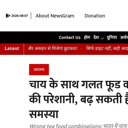
About NewsGram
Donation
2026-08-07
Contact Us
Contact Us
होम
देश
दुनिया
अर्थ
न, तनाव और अकड़न से मिलेगा छुटकारा
Latest
सिर्फ डाइट नहीं, सही आदतें भी हैं ज
स्वास्थ्य
चाय के साथ गलत फूड कॉम
की परेशानी, बढ़ सकती 
समस्या
Wrong tea food combinations: भारत में चाय रोज