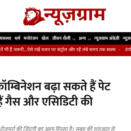
व्यवस्था
धर्म
मनोरंजन
खेल
जीवन शैली
अन्य
न्यूज़ग्राम अंग्रेज़ी
न्यूज़
रूरी...ऐसे रखें वजन पर कंट्रोल और रहें लंबे समय तक स्वस्थ
उंगलियां, कोहन
्बिनेशन बढ़ा सकते हैं पेट
हैं गैस और एसिडिटी की
मर्रा की जिंदगी का अहम हिस्सा है। सुबह की शुरुआत से