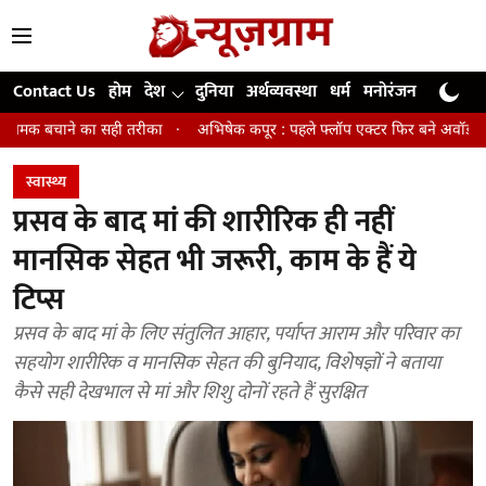
Contact Us
होम
देश
दुनिया
अर्थव्यवस्था
धर्म
मनोरंजन
खेल
जी
ही तरीका
अभिषेक कपूर : पहले फ्लॉप एक्टर फिर बने अवॉर्ड विनिंग डायरेक्टर
स्वास्थ्य
प्रसव के बाद मां की शारीरिक ही नहीं
मानसिक सेहत भी जरूरी, काम के हैं ये
टिप्स
प्रसव के बाद मां के लिए संतुलित आहार, पर्याप्त आराम और परिवार का
सहयोग शारीरिक व मानसिक सेहत की बुनियाद, विशेषज्ञों ने बताया
कैसे सही देखभाल से मां और शिशु दोनों रहते हैं सुरक्षित