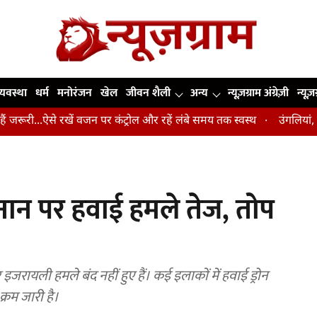
व्यवस्था
धर्म
मनोरंजन
खेल
जीवन शैली
अन्य
न्यूज़ग्राम अंग्रेज़ी
न्यूज़
ऐसे रखें वजन पर कंट्रोल और रहें लंबे समय तक स्वस्थ
उंगलियां, कोहनी और घु
नान पर हवाई हमले तेज, तोप
रायली हमले बंद नहीं हुए हैं। कई इलाकों में हवाई ड्रोन
्रम जारी है।