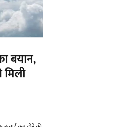
 का बयान,
े मिली