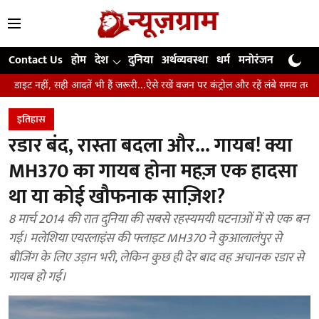
Contact Us
होम
देश
दुनिया
अर्थव्यवस्था
धर्म
मनोरंजन
खेल
जी
 आदतें भी हैं जरूरी...ऐसे रखें वजन पर कंट्रोल और रहें लंबे समय तक स्वस्थ
उंगलिया
इतिहास
रडार बंद, रास्ता बदला और... गायब! क्या
MH370 का गायब होना महज़ एक हादसा
था या कोई खौफनाक साज़िश?
8 मार्च 2014 की रात दुनिया की सबसे रहस्यमयी घटनाओं में से एक बन
गई। मलेशिया एयरलाइंस की फ्लाइट MH370 ने कुआलालंपुर से
बीजिंग के लिए उड़ान भरी, लेकिन कुछ ही देर बाद वह अचानक रडार से
गायब हो गई।