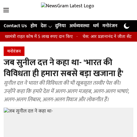
Contact Us
होम
देश
दुनिया
अर्थव्यवस्था
धर्म
मनोरंजन
खेल
जी
री राहत कोष में 5 लाख रुपए दान किए
चेस: आर प्रज्ञानानंद ने जीता सेंट लुइस रैप
मनोरंजन
जब सुनील दत्त ने कहा था- 'भारत की
विविधता ही हमारा सबसे बड़ा खजाना है'
सुनील दत्त ने भारत की विविधता की भी खूबसूरत तस्वीर पेश की।
उन्होंने कहा कि हमारे देश में अलग-अलग मजहब, अलग-अलग भाषाएं,
अलग-अलग लिबास, अलग-अलग रिवाज और लोकगीत हैं।