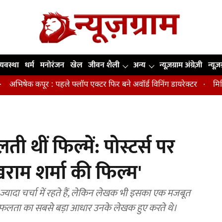
व्यवस्था
धर्म
मनोरंजन
खेल
जीवन शैली
अन्य
न्यूज़ग्राम अंग्रेज़ी
न्यूज़
कपूर : पहले फ्लॉप एक्टर फिर बने अवॉर्ड विनिंग डायरेक्टर
मिडिल एज में
थीं फिल्में: पोस्टर्स पर
खराम शर्मा की फिल्म'
्यादा चर्चा में रहते हैं, लेकिन लेखक भी इसका एक मजबूत
ी सफलता का सबसे बड़ा आधार उनके लेखक हुए करते थे।