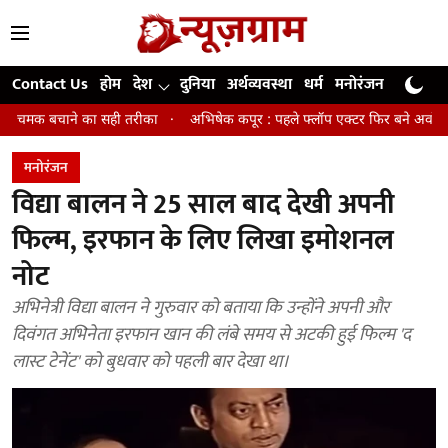
Contact Us
होम
देश
दुनिया
अर्थव्यवस्था
धर्म
मनोरंजन
खेल
जी
का सही तरीका
अभिषेक कपूर : पहले फ्लॉप एक्टर फिर बने अवॉर्ड विनिंग डायरेक्टर
मनोरंजन
विद्या बालन ने 25 साल बाद देखी अपनी
फिल्म, इरफान के लिए लिखा इमोशनल
नोट
अभिनेत्री विद्या बालन ने गुरुवार को बताया कि उन्होंने अपनी और
दिवंगत अभिनेता इरफान खान की लंबे समय से अटकी हुई फिल्म 'द
लास्ट टेनेंट' को बुधवार को पहली बार देखा था।