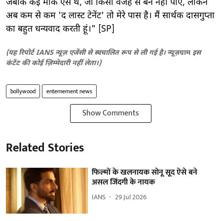
जबकि कई मौके ऐसे थे, जो किसी वजह से बन नहीं पाए, लेकिन
अब कम से कम 'द लास्ट टेनेंट' तो मेरे पास है। मैं सार्थक दासगुप्ता
का बहुत धन्यवाद करती हूं।" [SP]
(यह रिपोर्ट IANS न्यूज़ एजेंसी से स्वचालित रूप से ली गई है।
न्यूज़ग्राम
इस
कंटेंट की कोई ज़िम्मेदारी नहीं लेता।)
bollywood
enternement news
Show Comments
Related Stories
फिल्मों के खलनायक सोनू सूद ऐसे बने
असल जिंदगी के नायक
IANS
29 Jul 2026