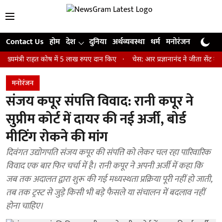
Contact Us
होम
देश
दुनिया
अर्थव्यवस्था
धर्म
मनोरंजन
खेल
जी
री राहत कोष में 5 लाख रुपए दान किए
चेस: आर प्रज्ञानानंद ने जीता सेंट लुइस रैपि
मनोरंजन
संजय कपूर संपत्ति विवाद: रानी कपूर ने
सुप्रीम कोर्ट में दायर की नई अर्जी, बोर्ड
मीटिंग रोकने की मांग
दिवंगत उद्योगपति संजय कपूर की संपत्ति को लेकर चल रहा पारिवारिक
विवाद एक बार फिर चर्चा में है। रानी कपूर ने अपनी अर्जी में कहा कि
जब तक अदालत द्वारा शुरू की गई मध्यस्थता प्रक्रिया पूरी नहीं हो जाती,
तब तक ट्रस्ट से जुड़े किसी भी बड़े फैसले या संचालन में बदलाव नहीं
होना चाहिए।