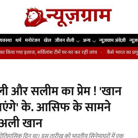
व्यवस्था
धर्म
मनोरंजन
खेल
जीवन शैली
अन्य
न्यूज़ग्राम अंग्रेज़ी
न्यूज़
इलाज, सर्विलांस टीमें घर-घर कर रहीं जांच
कैसे भारत का प्रमुख हाई-परफॉर्में
 और सलीम का प्रेम ! 'खान
एंगे' के. आसिफ के सामने
म अली खान
ऐतिहासिक दिन था। इस तारीख को भारतीय सिनेमाघरों में एक