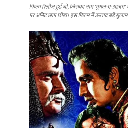
फिल्म रिलीज हुई थी, जिसका नाम 'मुगल-ए-आज़म' 
पर अमिट छाप छोड़ा। इस फिल्म में उस्ताद बड़े ग़ुला