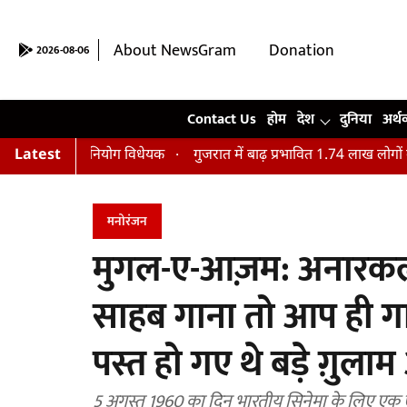
About NewsGram
Donation
2026-08-06
Contact Us
Contact Us
होम
देश
दुनिया
अर्थ
आ विनियोग विधेयक
Latest
गुजरात में बाढ़ प्रभावित 1.74 लाख लोगों का किया गया 
मनोरंजन
मुगल-ए-आज़म: अनारकली
साहब गाना तो आप ही गा
पस्त हो गए थे बड़े ग़ुला
5 अगस्त 1960 का दिन भारतीय सिनेमा के लिए एक 