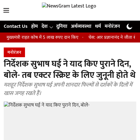
Contact Us
होम
देश
दुनिया
अर्थव्यवस्था
धर्म
मनोरंजन
खेल
जी
त्री राहत कोष में 5 लाख रुपए दान किए
चेस: आर प्रज्ञानानंद ने जीता सेंट लुइस र
मनोरंजन
निर्देशक सुभाष घई ने याद किए पुराने दिन,
बोले- तब एक्टर स्क्रिप्ट के लिए जुनूनी होते थे
मशहूर निर्देशक सुभाष घई अपनी शानदार फिल्मों से दर्शकों के दिलों में
खास जगह रखते हैं।