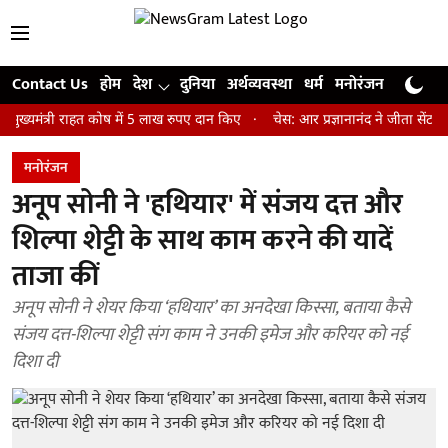
Contact Us
होम
देश
दुनिया
अर्थव्यवस्था
धर्म
मनोरंजन
खेल
जी
री राहत कोष में 5 लाख रुपए दान किए
चेस: आर प्रज्ञानानंद ने जीता सेंट लुइस रैप
मनोरंजन
अनूप सोनी ने 'हथियार' में संजय दत्त और
शिल्पा शेट्टी के साथ काम करने की यादें
ताजा कीं
अनूप सोनी ने शेयर किया ‘हथियार’ का अनदेखा किस्सा, बताया कैसे
संजय दत्त-शिल्पा शेट्टी संग काम ने उनकी इमेज और करियर को नई
दिशा दी