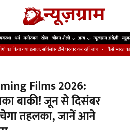
व्यवस्था
धर्म
मनोरंजन
खेल
जीवन शैली
अन्य
न्यूज़ग्राम अंग्रेज़ी
न्यूज़
 गया इलाज, सर्विलांस टीमें घर-घर कर रहीं जांच
कैसे भारत का प्रमुख हाई-परफ
ming Films 2026:
का बाकी! जून से दिसंबर
ेगा तहलका, जानें आने