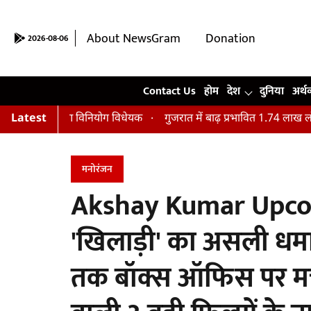
About NewsGram
Donation
2026-08-06
Contact Us
Contact Us
होम
देश
दुनिया
अर्थ
ित हुआ विनियोग विधेयक
Latest
गुजरात में बाढ़ प्रभावित 1.74 लाख लोगों का किया
मनोरंजन
Akshay Kumar Upco
'खिलाड़ी' का असली धमा
तक बॉक्स ऑफिस पर मच